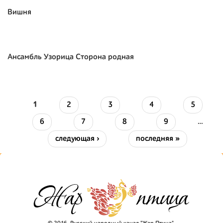
Вишня
Ансамбль Узорица Сторона родная
1
2
3
4
5
Страницы
6
7
8
9
…
следующая ›
последняя »